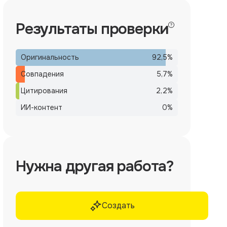
Результаты проверки
Оригинальность
92,5
%
Совпадения
5,7
%
Цитирования
2,2
%
ИИ-контент
0
%
Нужна другая работа?
Создать