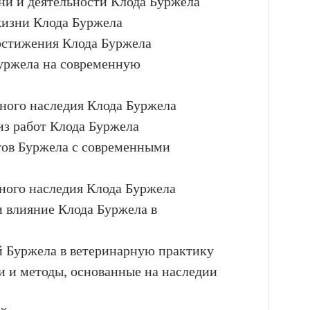
зни и деятельности Клода Буржела
жизни Клода Буржела
остижения Клода Буржела
Буржела на современную
чного наследия Клода Буржела
из работ Клода Буржела
атов Буржела с современными
чного наследия Клода Буржела
и влияние Клода Буржела в
й Буржела в ветеринарную практику
и и методы, основанные на наследии