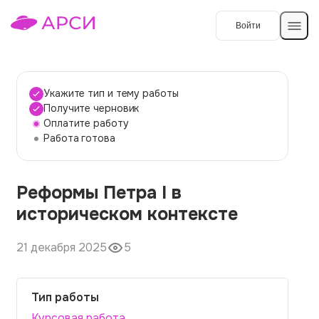
Войти
Создать работу
Укажите тип и тему работы
Получите черновик
Оплатите работу
Темы работ
Работа готова
О сервисе
Реформы Петра I в
Контакты
О компании
историческом контексте
Наши гарантии
21 декабря 2025
5
Порядок оплаты
Вопросы и ответы
Тип работы
Отзывы
Курсовая работа