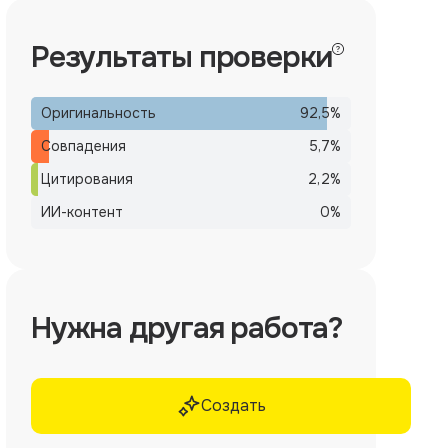
Результаты проверки
Оригинальность
92,5
%
Совпадения
5,7
%
Цитирования
2,2
%
ИИ-контент
0
%
Нужна другая работа?
Создать