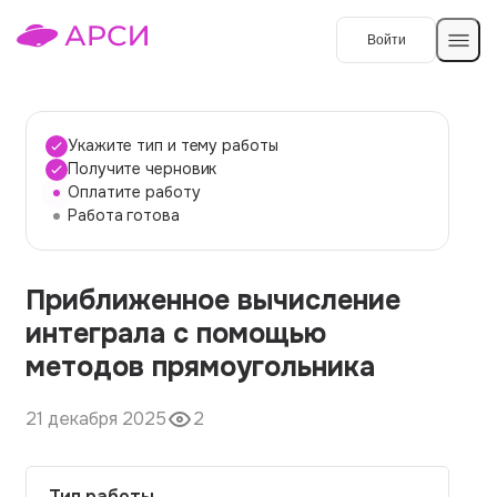
Войти
Создать работу
Укажите тип и тему работы
Получите черновик
Оплатите работу
Темы работ
Работа готова
О сервисе
Приближенное вычисление
Контакты
О компании
интеграла с помощью
Наши гарантии
методов прямоугольника
Порядок оплаты
21 декабря 2025
2
Вопросы и ответы
Отзывы
Тип работы