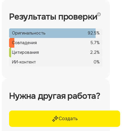
Результаты проверки
Оригинальность
92,5
%
Совпадения
5,7
%
Цитирования
2,2
%
ИИ-контент
0
%
Нужна другая работа?
Создать