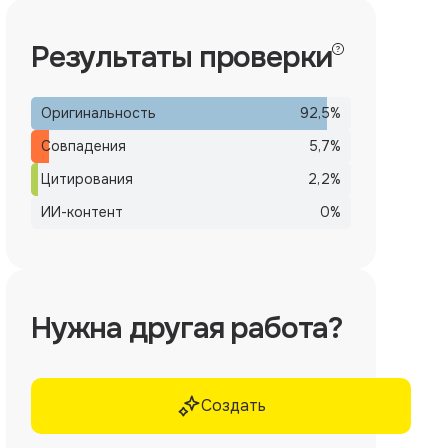
Результаты проверки
Оригинальность
92,5
%
Совпадения
5,7
%
Цитирования
2,2
%
ИИ-контент
0
%
Нужна другая работа?
Создать