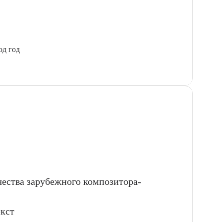
од год
чества зарубежного композитора-
екст