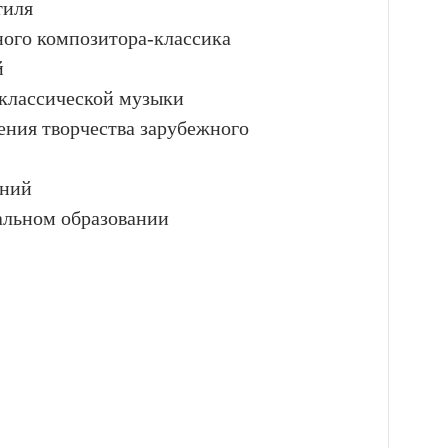
тиля
ного композитора-классика
й
 классической музыки
ения творчества зарубежного
ений
альном образовании