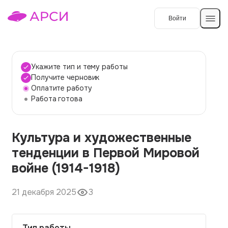
Войти
Создать работу
Укажите тип и тему работы
Получите черновик
Оплатите работу
Темы работ
Работа готова
О сервисе
Культура и художественные
Контакты
О компании
тенденции в Первой Мировой
Наши гарантии
войне (1914-1918)
Порядок оплаты
21 декабря 2025
3
Вопросы и ответы
Отзывы
Тип работы