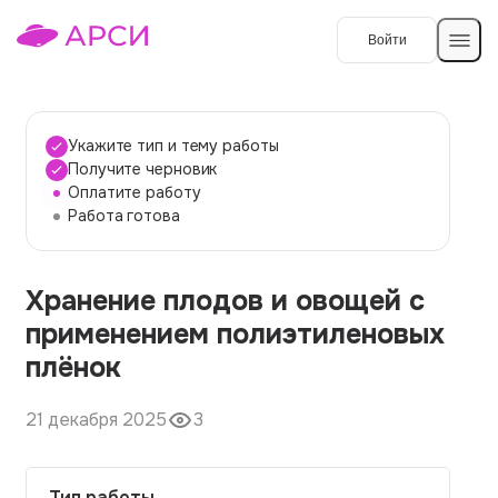
Войти
Создать работу
Укажите тип и тему работы
Получите черновик
Оплатите работу
Темы работ
Работа готова
О сервисе
Хранение плодов и овощей с
Контакты
О компании
применением полиэтиленовых
Наши гарантии
плёнок
Порядок оплаты
21 декабря 2025
3
Вопросы и ответы
Отзывы
Тип работы