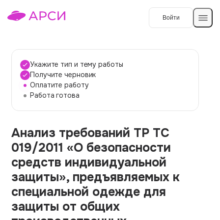
Войти
Создать работу
Укажите тип и тему работы
Получите черновик
Оплатите работу
Темы работ
Работа готова
О сервисе
Анализ требований ТР ТС
Контакты
О компании
019/2011 «О безопасности
Наши гарантии
средств индивидуальной
Порядок оплаты
защиты», предъявляемых к
специальной одежде для
Вопросы и ответы
защиты от общих
Отзывы