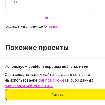
Илья
Больше на странице
Отзывы
Похожие проекты
Используем cookie и сервисы веб-аналитики
Оставаясь на нашем сайте, вы даете согласие
Главная
Курсовая работа
Физиология центральной
на использование
файлов cookies
и сбор данных
нервной системы: строение, функции, заболевания
системами веб-аналитики
Принять
О сервисе
Контакты