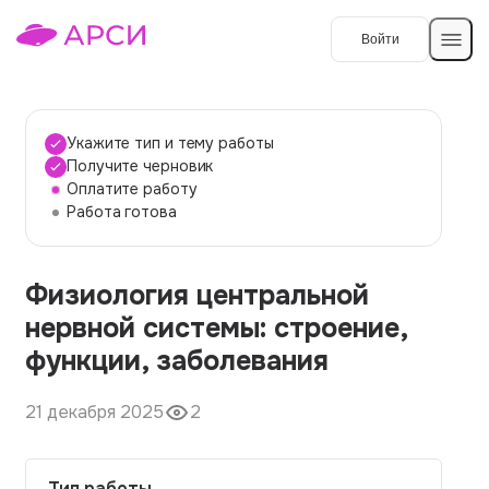
Войти
Создать работу
Укажите тип и тему работы
Получите черновик
Оплатите работу
Темы работ
Работа готова
О сервисе
Физиология центральной
Контакты
О компании
нервной системы: строение,
Наши гарантии
функции, заболевания
Порядок оплаты
21 декабря 2025
2
Вопросы и ответы
Отзывы
Тип работы