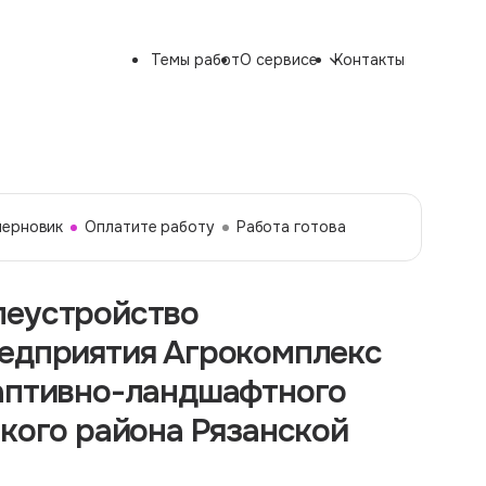
Темы работ
О сервисе
Контакты
черновик
Оплатите работу
Работа готова
леустройство
редприятия Агрокомплекс
даптивно-ландшафтного
ского района Рязанской