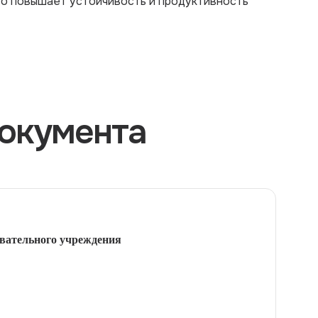
то повышает устойчивость и продуктивность
окумента
вательного учреждения