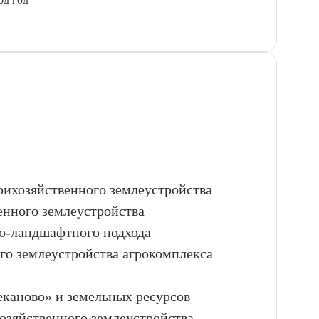
трихозяйственного землеустройства
енного землеустройства
о-ландшафтного подхода
ого землеустройства агрокомплекса
каново» и земельных ресурсов
озяйственного землеустройства