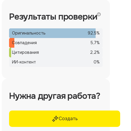
Результаты проверки
Оригинальность
92,5
%
Совпадения
5,7
%
Цитирования
2,2
%
ИИ-контент
0
%
Нужна другая работа?
Создать