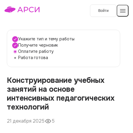
Войти
Создать работу
Укажите тип и тему работы
Получите черновик
Оплатите работу
Темы работ
Работа готова
О сервисе
Конструирование учебных
Контакты
О компании
занятий на основе
Наши гарантии
интенсивных педагогических
Порядок оплаты
технологий
Вопросы и ответы
21 декабря 2025
5
Отзывы