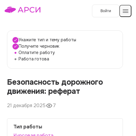
Войти
Создать работу
Укажите тип и тему работы
Получите черновик
Оплатите работу
Темы работ
Работа готова
О сервисе
Безопасность дорожного
Контакты
О компании
движения: реферат
Наши гарантии
21 декабря 2025
7
Порядок оплаты
Вопросы и ответы
Тип работы
Отзывы
Курсовая работа