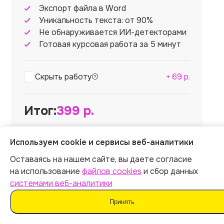
Экспорт файла в Word
Уникальность текста: от 90%
Не обнаруживается ИИ-детекторами
Готовая курсовая работа за 5 минут
Скрыть работу
+
69
р.
Итог:
399
р.
Используем cookie и сервисы веб-аналитики
Оставаясь на нашем сайте, вы даете согласие
на использование
файлов cookies
и сбор данных
Оплатить
системами веб-аналитики
Отправляя форму, вы соглашаетесь
Принять
с
офертой
,
политикой обработки персональных
данных
и даёте согласие на
обработку данных