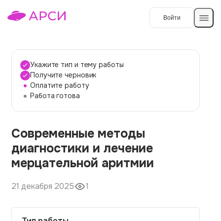
Войти
Создать работу
Укажите тип и тему работы
Получите черновик
Оплатите работу
Темы работ
Работа готова
О сервисе
Современные методы
Контакты
О компании
диагностики и лечение
Наши гарантии
мерцательной аритмии
Порядок оплаты
21 декабря 2025
1
Вопросы и ответы
Отзывы
Тип работы