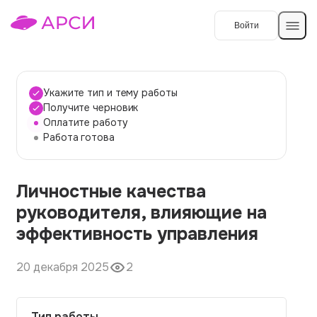
Войти
Создать работу
Укажите тип и тему работы
Получите черновик
Оплатите работу
Темы работ
Работа готова
О сервисе
Личностные качества
Контакты
О компании
руководителя, влияющие на
Наши гарантии
эффективность управления
Порядок оплаты
20 декабря 2025
2
Вопросы и ответы
Отзывы
Тип работы