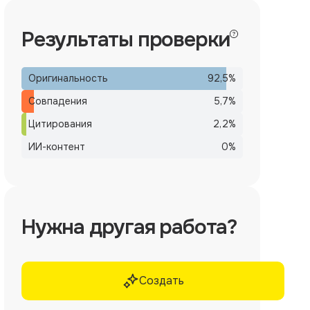
Результаты проверки
Оригинальность
92,5
%
Совпадения
5,7
%
Цитирования
2,2
%
ИИ-контент
0
%
Нужна другая работа?
Создать