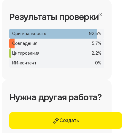
Результаты проверки
Оригинальность
92,5
%
Совпадения
5,7
%
Цитирования
2,2
%
ИИ-контент
0
%
Нужна другая работа?
Создать