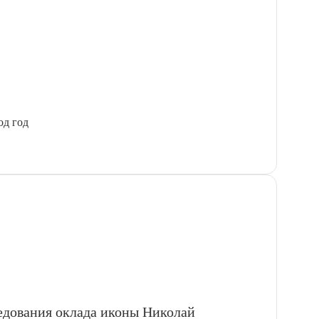
од год
ледования оклада иконы Николай