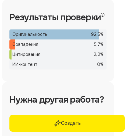
Результаты проверки
Оригинальность
92,5
%
Совпадения
5,7
%
Цитирования
2,2
%
ИИ-контент
0
%
Нужна другая работа?
Создать