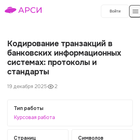
Войти
Создать работу
Кодирование транзакций в
банковских информационных
Темы работ
системах: протоколы и
стандарты
О сервисе
Контакты
О компании
19 декабря 2025
2
Наши гарантии
Тип работы
Порядок оплаты
Курсовая работа
Вопросы и ответы
Отзывы
Страниц
Символов