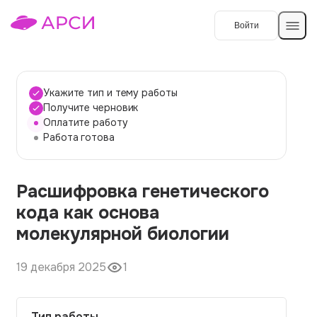
Войти
Создать работу
Укажите тип и тему работы
Получите черновик
Оплатите работу
Темы работ
Работа готова
О сервисе
Расшифровка генетического
Контакты
О компании
кода как основа
Наши гарантии
молекулярной биологии
Порядок оплаты
19 декабря 2025
1
Вопросы и ответы
Отзывы
Тип работы