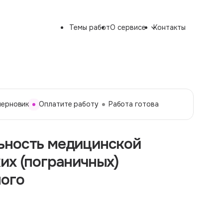
Темы работ
О сервисе
Контакты
черновик
Оплатите работу
Работа готова
ьность медицинской
их (пограничных)
ного