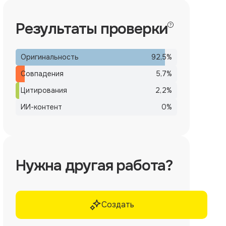
Результаты проверки
Оригинальность
92,5
%
Совпадения
5,7
%
Цитирования
2,2
%
ИИ-контент
0
%
Нужна другая работа?
Создать