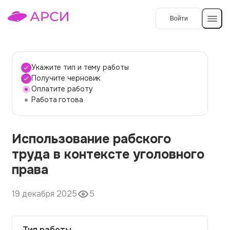
Войти
Создать работу
Укажите тип и тему работы
Получите черновик
Оплатите работу
Темы работ
Работа готова
О сервисе
Использование рабского
Контакты
О компании
труда в контексте уголовного
Наши гарантии
права
Порядок оплаты
19 декабря 2025
5
Вопросы и ответы
Отзывы
Тип работы