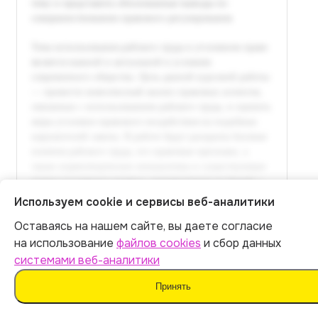
Используем cookie и сервисы веб-аналитики
Оставаясь на нашем сайте, вы даете согласие
Итог:
499
р.
на использование
файлов cookies
и сбор данных
системами веб-аналитики
Оплатить
Принять
Полный текст доступен
в расширенной версии