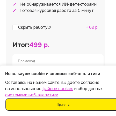
Не обнаруживается ИИ-детекторами
Готовая курсовая работа за 5 минут
Скрыть работу
+
69
р.
Итог:
499
р.
Используем cookie и сервисы веб-аналитики
Оплатить
Оставаясь на нашем сайте, вы даете согласие
на использование
файлов cookies
и сбор данных
Отправляя форму, вы соглашаетесь
системами веб-аналитики
с
офертой
,
политикой обработки персональных
данных
и даёте согласие на
обработку данных
Принять