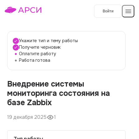
Войти
Создать работу
Укажите тип и тему работы
Получите черновик
Оплатите работу
Темы работ
Работа готова
О сервисе
Внедрение системы
Контакты
О компании
мониторинга состояния на
Наши гарантии
базе Zabbix
Порядок оплаты
19 декабря 2025
1
Вопросы и ответы
Отзывы
Тип работы