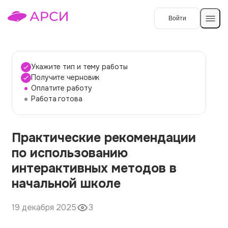
Войти
Создать работу
Укажите тип и тему работы
Получите черновик
Оплатите работу
Темы работ
Работа готова
О сервисе
Практические рекомендации
Контакты
О компании
по использованию
Наши гарантии
интерактивных методов в
Порядок оплаты
начальной школе
Вопросы и ответы
19 декабря 2025
3
Отзывы