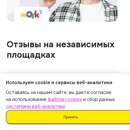
Отзывы на независимых
площадках
Общий рейтинг
Используем cookie и сервисы веб-аналитики
1215 оценок
Оставаясь на нашем сайте, вы даете согласие
5.0
на использование
файлов cookies
и сбор данных
системами веб-аналитики
5.0
5.0
Принять