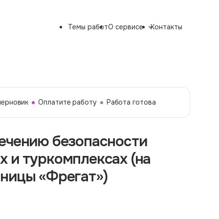
Темы работ
О сервисе
Контакты
черновик
Оплатите работу
Работа готова
печению безопасности
 и туркомплексах (на
иницы «Фрегат»)