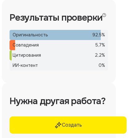
Результаты проверки
Оригинальность
92,5
%
Совпадения
5,7
%
Цитирования
2,2
%
ИИ-контент
0
%
Нужна другая работа?
Создать