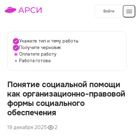
Войти
Создать работу
Укажите тип и тему работы
Получите черновик
Оплатите работу
Темы работ
Работа готова
О сервисе
Понятие социальной помощи
Контакты
О компании
как организационно-правовой
Наши гарантии
формы социального
Порядок оплаты
обеспечения
Вопросы и ответы
19 декабря 2025
2
Отзывы