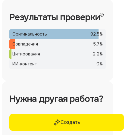
Результаты проверки
Оригинальность
92,5
%
Совпадения
5,7
%
Цитирования
2,2
%
ИИ-контент
0
%
Нужна другая работа?
Создать