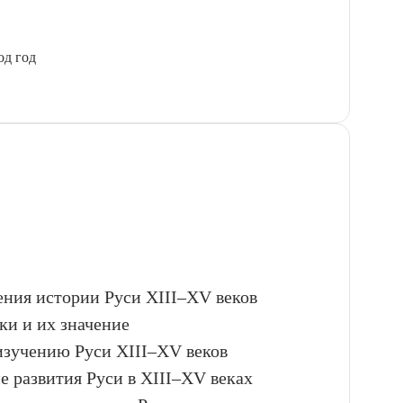
од год
ения истории Руси XIII–XV веков
ки и их значение
изучению Руси XIII–XV веков
е развития Руси в XIII–XV веках