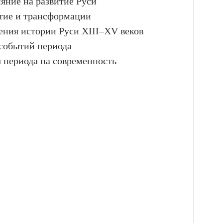
яние на развитие Руси
итие и трансформации
чения истории Руси XIII–XV веков
 событий периода
я периода на современность