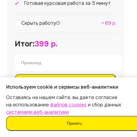
Готовая курсовая работа за 5 минут
Скрыть работу
+
69
р.
Итог:
399
р.
Оплатить
Используем cookie и сервисы веб-аналитики
Оставаясь на нашем сайте, вы даете согласие
Отправляя форму, вы соглашаетесь
на использование
файлов cookies
и сбор данных
с
офертой
,
политикой обработки персональных
данных
и даёте согласие на
обработку данных
системами веб-аналитики
Принять