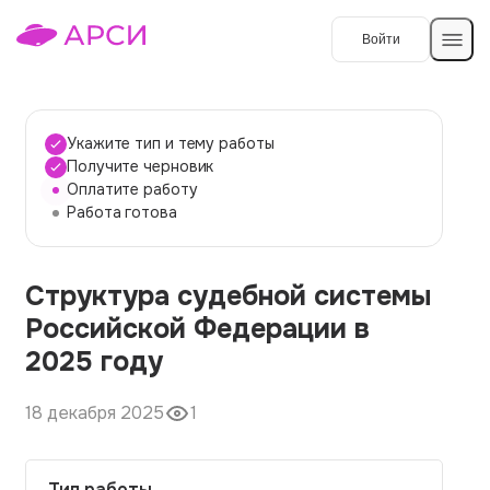
Войти
Создать работу
Укажите тип и тему работы
Получите черновик
Оплатите работу
Темы работ
Работа готова
О сервисе
Структура судебной системы
Контакты
О компании
Российской Федерации в
Наши гарантии
2025 году
Порядок оплаты
18 декабря 2025
1
Вопросы и ответы
Отзывы
Тип работы