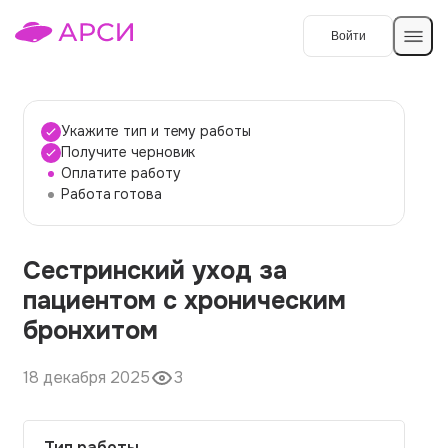
Войти
Создать работу
Укажите тип и тему работы
Получите черновик
Оплатите работу
Темы работ
Работа готова
О сервисе
Сестринский уход за
Контакты
О компании
пациентом с хроническим
Наши гарантии
бронхитом
Порядок оплаты
18 декабря 2025
3
Вопросы и ответы
Отзывы
Тип работы