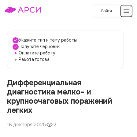
Войти
Создать работу
Укажите тип и тему работы
Получите черновик
Оплатите работу
Темы работ
Работа готова
О сервисе
Дифференциальная
Контакты
О компании
диагностика мелко- и
Наши гарантии
крупноочаговых поражений
Порядок оплаты
легких
Вопросы и ответы
18 декабря 2025
2
Отзывы