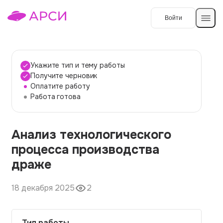
Войти
Создать работу
Укажите тип и тему работы
Получите черновик
Оплатите работу
Темы работ
Работа готова
О сервисе
Анализ технологического
Контакты
О компании
процесса производства
Наши гарантии
драже
Порядок оплаты
18 декабря 2025
2
Вопросы и ответы
Отзывы
Тип работы