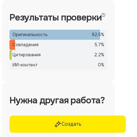
Результаты проверки
Оригинальность
92,5
%
Совпадения
5,7
%
Цитирования
2,2
%
ИИ-контент
0
%
Нужна другая работа?
Создать