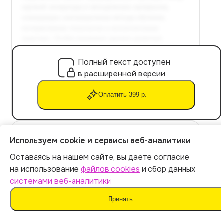
Полный текст доступен
в расширенной версии
Оплатить 399 р.
Используем cookie и сервисы веб-аналитики
3.2 Использование технологий и
инноваций в образовании младших
Оставаясь на нашем сайте, вы даете согласие
Итог:
399
р.
на использование
файлов cookies
и сбор данных
школьников
системами веб-аналитики
Оплатить
Влияние технологий и инноваций на обучение и
Принять
воспитание младших школьников.