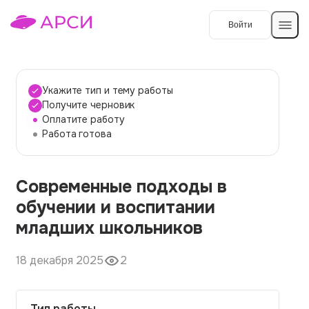
Войти
Создать работу
Укажите тип и тему работы
Получите черновик
Оплатите работу
Темы работ
Работа готова
О сервисе
Современные подходы в
Контакты
О компании
обучении и воспитании
Наши гарантии
младших школьников
Порядок оплаты
18 декабря 2025
2
Вопросы и ответы
Отзывы
Тип работы