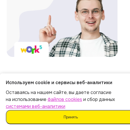
Отзывы на независимых
Используем cookie и сервисы веб-аналитики
площадках
Оставаясь на нашем сайте, вы даете согласие
на использование
файлов cookies
и сбор данных
системами веб-аналитики
Общий рейтинг
1215 оценок
Принять