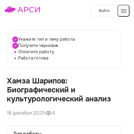
Войти
Создать работу
Укажите тип и тему работы
Получите черновик
Оплатите работу
Темы работ
Работа готова
О сервисе
Хамза Шарипов:
Контакты
О компании
Биографический и
Наши гарантии
культурологический анализ
Порядок оплаты
18 декабря 2025
4
Вопросы и ответы
Отзывы
Тип работы