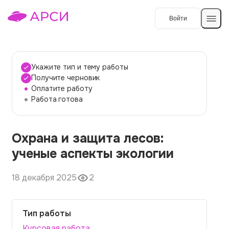
Войти
Создать работу
Укажите тип и тему работы
Получите черновик
Оплатите работу
Темы работ
Работа готова
О сервисе
Охрана и защита лесов:
Контакты
О компании
ученые аспекты экологии
Наши гарантии
18 декабря 2025
2
Порядок оплаты
Вопросы и ответы
Тип работы
Отзывы
Курсовая работа