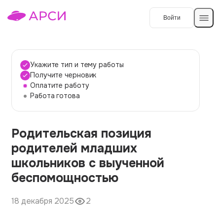
Войти
Создать работу
Укажите тип и тему работы
Получите черновик
Оплатите работу
Темы работ
Работа готова
О сервисе
Родительская позиция
Контакты
О компании
родителей младших
Наши гарантии
школьников с выученной
Порядок оплаты
беспомощностью
Вопросы и ответы
18 декабря 2025
2
Отзывы