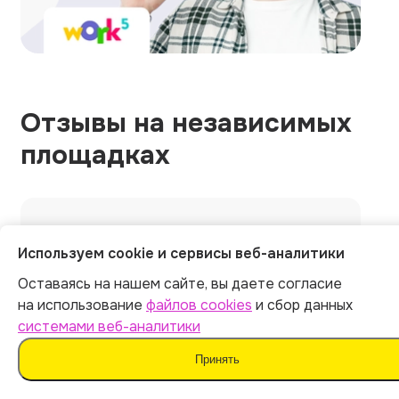
Отзывы на независимых
площадках
Общий рейтинг
1215 оценок
Используем cookie и сервисы веб-аналитики
5.0
Оставаясь на нашем сайте, вы даете согласие
на использование
файлов cookies
и сбор данных
системами веб-аналитики
5.0
5.0
Принять