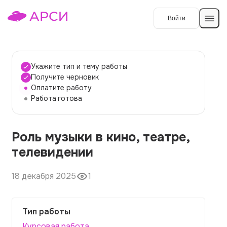
Войти
Создать работу
Укажите тип и тему работы
Получите черновик
Оплатите работу
Темы работ
Работа готова
О сервисе
Роль музыки в кино, театре,
Контакты
О компании
телевидении
Наши гарантии
18 декабря 2025
1
Порядок оплаты
Вопросы и ответы
Тип работы
Отзывы
Курсовая работа