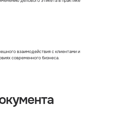
именению делового этикета в практике
пешного взаимодействия с клиентами и
овиях современного бизнеса.
окумента