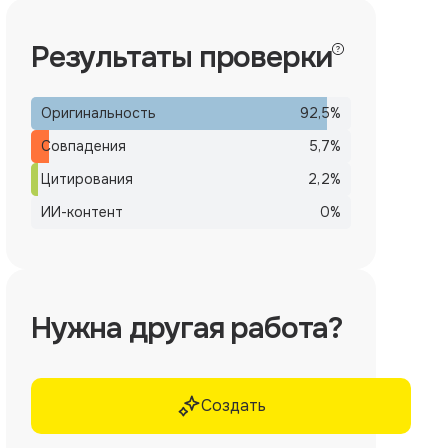
Результаты проверки
Оригинальность
92,5
%
Совпадения
5,7
%
Цитирования
2,2
%
ИИ-контент
0
%
Нужна другая работа?
Создать