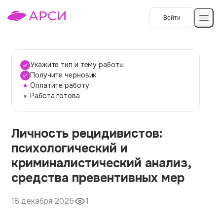
Войти
Создать работу
Укажите тип и тему работы
Получите черновик
Оплатите работу
Темы работ
Работа готова
О сервисе
Личность рецидивистов:
Контакты
О компании
психологический и
Наши гарантии
криминалистический анализ,
Порядок оплаты
средства превентивных мер
Вопросы и ответы
18 декабря 2025
1
Отзывы