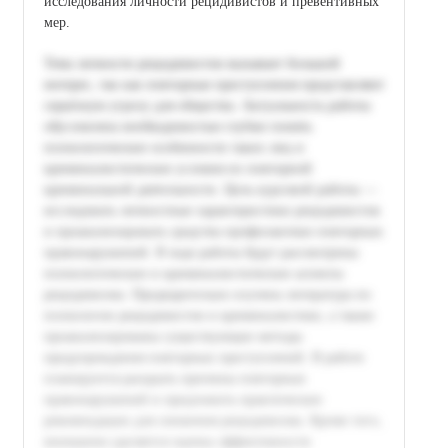
исследования личности рецидивистов и превентивных
мер.