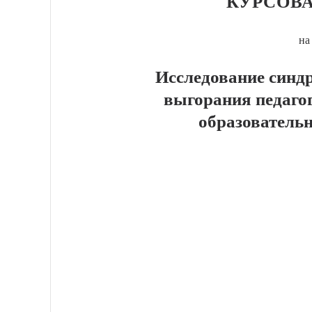
КУРСОВА
на
Исследование синд
выгорания педаго
образователь