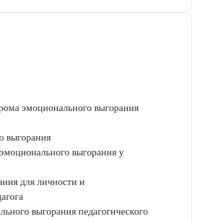
дрома эмоционального выгорания
о выгорания
эмоционального выгорания у
ания для личности и
агога
ального выгорания педагогического