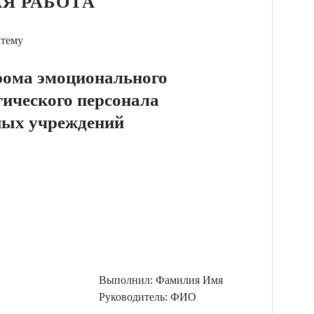
Я РАБОТА
 тему
рома эмоционального
гического персонала
ных учреждений
Выполнил: Фамилия Имя
Руководитель: ФИО