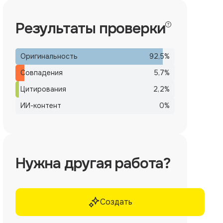
Результаты проверки
Оригинальность
92,5
%
Совпадения
5,7
%
Цитирования
2,2
%
ИИ-контент
0
%
Нужна другая работа?
Создать