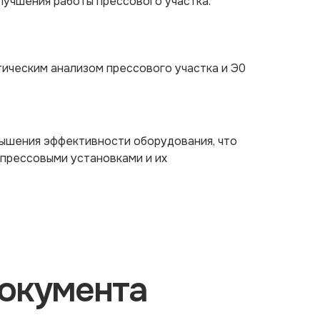
лучшения работы прессового участка.
тическим анализом прессового участка и Э0
ышения эффективности оборудования, что
 прессовыми установками и их
окумента