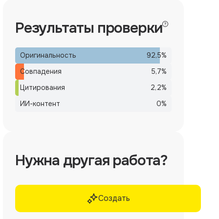
Результаты проверки
Оригинальность
92,5
%
Совпадения
5,7
%
Цитирования
2,2
%
ИИ-контент
0
%
Нужна другая работа?
Создать