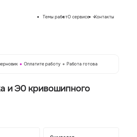
Темы работ
О сервисе
Контакты
черновик
Оплатите работу
Работа готова
ха и Э0 кривошипного