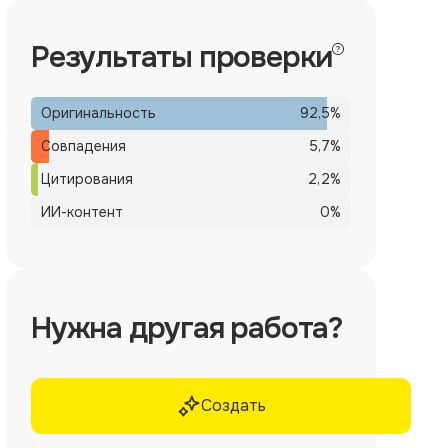
Результаты проверки
Оригинальность
92,5
%
Совпадения
5,7
%
Цитирования
2,2
%
ИИ-контент
0
%
Нужна другая работа?
Создать