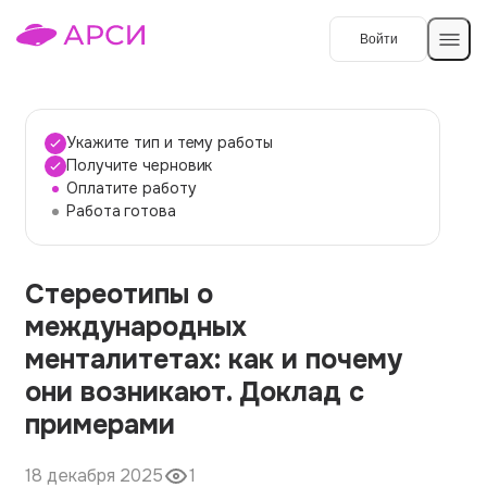
Войти
Создать работу
Укажите тип и тему работы
Получите черновик
Оплатите работу
Темы работ
Работа готова
О сервисе
Стереотипы о
Контакты
О компании
международных
Наши гарантии
менталитетах: как и почему
Порядок оплаты
они возникают. Доклад с
примерами
Вопросы и ответы
Отзывы
18 декабря 2025
1