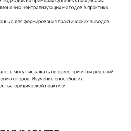
х подходов на примерах судебных процессов.
именению нейтрализующих методов в практике
анные для формирования практических выводов.
алоге могут искажать процесс принятия решений
ению споров. Изучение способов их
ества юридической практики.