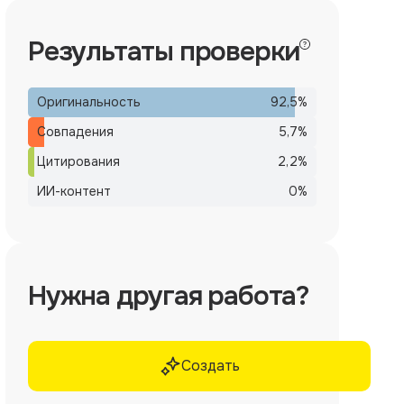
Результаты проверки
Оригинальность
92,5
%
Совпадения
5,7
%
Цитирования
2,2
%
ИИ-контент
0
%
Нужна другая работа?
Создать