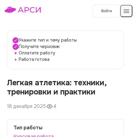
Войти
Создать работу
Укажите тип и тему работы
Получите черновик
Оплатите работу
Темы работ
Работа готова
О сервисе
Легкая атлетика: техники,
Контакты
О компании
тренировки и практики
Наши гарантии
18 декабря 2025
4
Порядок оплаты
Вопросы и ответы
Тип работы
Отзывы
Курсовая работа