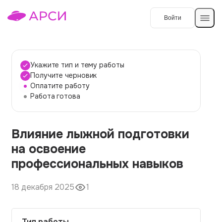
Войти
Создать работу
Укажите тип и тему работы
Получите черновик
Оплатите работу
Темы работ
Работа готова
О сервисе
Влияние лыжной подготовки
Контакты
О компании
на освоение
Наши гарантии
профессиональных навыков
Порядок оплаты
18 декабря 2025
1
Вопросы и ответы
Отзывы
Тип работы