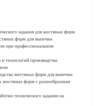
нического задания для жестяных форм
естяных форм для выпечки
орм при профессиональном
а и технологий производства
оном
водства жестяных форм для выпечки
х жестяных форм с разнообразным
аботки технического задания на