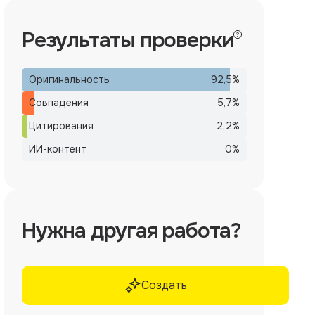
Результаты проверки
Оригинальность
92,5
%
Совпадения
5,7
%
Цитирования
2,2
%
ИИ-контент
0
%
Нужна другая работа?
Создать