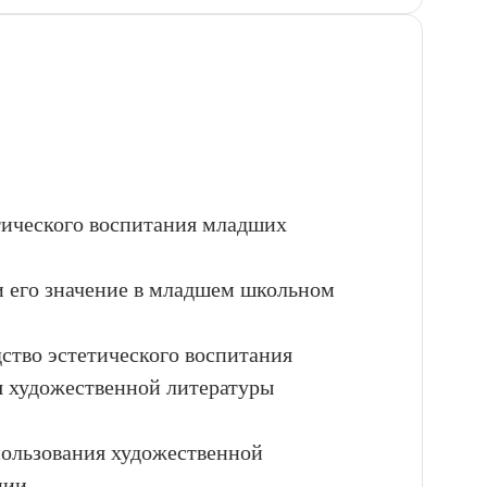
етического воспитания младших
и его значение в младшем школьном
дство эстетического воспитания
я художественной литературы
пользования художественной
нии