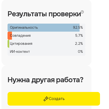
Результаты проверки
Оригинальность
92,5
%
Совпадения
5,7
%
Цитирования
2,2
%
ИИ-контент
0
%
Нужна другая работа?
Создать