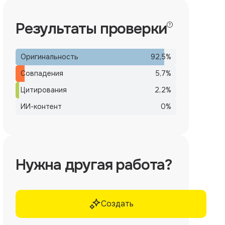
Результаты проверки
Оригинальность
92,5
%
Совпадения
5,7
%
Цитирования
2,2
%
ИИ-контент
0
%
Нужна другая работа?
Создать