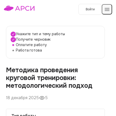
Войти
Создать работу
Укажите тип и тему работы
Получите черновик
Оплатите работу
Темы работ
Работа готова
О сервисе
Методика проведения
Контакты
О компании
круговой тренировки:
Наши гарантии
методологический подход
Порядок оплаты
18 декабря 2025
5
Вопросы и ответы
Отзывы
Тип работы